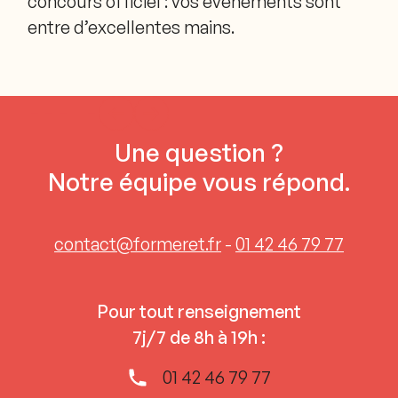
concours officiel : vos événements sont
entre d’excellentes mains.
Des prestations à la hauteur de
Une question ?
vos attentes
Notre équipe vous répond.
contact@formeret.fr
-
01 42 46 79 77
Pour tout renseignement
7j/7 de 8h à 19h :
01 42 46 79 77