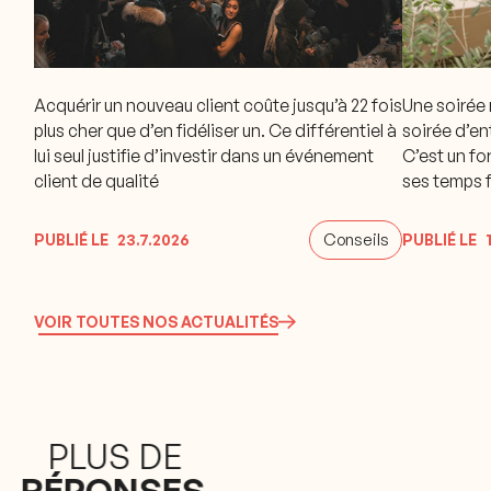
Acquérir un nouveau client coûte jusqu’à 22 fois
Une soirée 
plus cher que d’en fidéliser un. Ce différentiel à
soirée d’en
lui seul justifie d’investir dans un événement
C’est un fo
client de qualité
ses temps f
rythme pro
Conseils
PUBLIÉ LE
23.7.2026
PUBLIÉ LE
VOIR TOUTES NOS ACTUALITÉS
PLUS DE
RÉPONSES