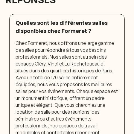
Quelles sont les différentes salles
Équipement de pointe, traiteur renommé, service de
disponibles chez Formeret ?
bagagerie et de reprographie, réservation de taxi…
Les hôtes et hôtesses sont à votre disposition tout au
Chez Formeret, nous offrons une large gamme
long de votre événement afin de vous garantir un
de salles pour répondre à tous vos besoins
service de qualité et sur mesure.
professionnels. Nos salles sont au sein des
espaces Cléry, Vinci et La Rochefoucauld,
Découvrir nos services
situés dans des quartiers historiques de Paris.
Avec un total de 170 salles entièrement
équipées, nous vous proposons les meilleures
salles pour vos événements. Chaque espace est
un monument historique, offrant un cadre
unique et élégant. Que vous cherchiez une
location de salle pour des réunions, des
séminaires ou d'autres événements
professionnels, nos espaces de travail
modulables et confortables répondront