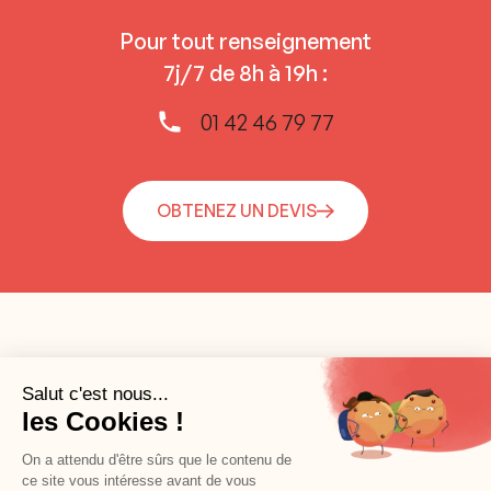
Pour tout renseignement
7j/7 de 8h à 19h :
01 42 46 79 77
OBTENEZ UN DEVIS