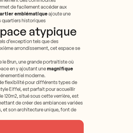
er pleinement des commodités
ermet de facilement accéder aux
artier emblématique
ajoute une
 quartiers historiques
space atypique
ls d’exception tels que des
deuxième arrondissement, cet espace se
 le Brun, une grande portraitiste où
space en y ajoutant une
magnifique
u événementiel moderne.
e flexibilité pour différents types de
e Eiffel, est parfait pour accueillir
 120m2, situé sous cette verrière, est
rmettant de créer des ambiances variées
 et son architecture unique, font de