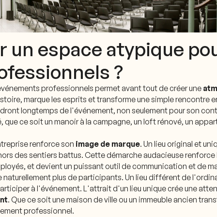
r un espace atypique po
fessionnels ?
événements professionnels permet avant tout de créer une
atm
histoire, marque les esprits et transforme une simple rencontre
ndront longtemps de l'événement, non seulement pour son conte
lé, que ce soit un manoir à la campagne, un loft rénové, un app
ntreprise renforce son
image de marque
. Un lieu original et u
ehors des sentiers battus. Cette démarche audacieuse renforce l
mployés, et devient un puissant outil de communication et de m
naturellement plus de participants. Un lieu différent de l'ordinair
 participer à l'événement. L'attrait d'un lieu unique crée une att
ent
. Que ce soit une maison de ville ou un immeuble ancien tran
ènement professionnel.