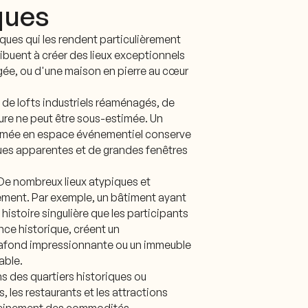
ques
ques qui les rendent particulièrement
ribuent à créer des lieux exceptionnels
gagée, ou d'une maison en pierre au cœur
 de lofts industriels réaménagés, de
ure ne peut être sous-estimée. Un
formée en espace événementiel conserve
ques apparentes et de grandes fenêtres
 De nombreux lieux atypiques et
nement. Par exemple, un bâtiment ayant
 histoire singulière que les participants
ce historique, créent un
plafond impressionnante ou un immeuble
able.
 des quartiers historiques ou
, les restaurants et les attractions