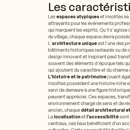
Les caractéris
Les
espaces atypiques
et insolites s
attrayants pour les événements professio
qui marquent les esprits. Qu'il s'agisse
du village, chaque espace devra posséde
L'
architecture unique
est l'une des p
bâtiments historiques restaurés ou de 
design innovant et inspirant peut tra
souvent des éléments d'époque tels que
qui ajoutent du caractère et du charme a
L'histoire et le patrimoine
jouent égal
insolites possèdent une histoire riche
servi de demeure à une figure historique,
peuvent apprécier. Ces espaces, transf
environnement chargé de sens et de ré
ancien, chaque
détail architectural e
La
localisation
et
l'accessibilité
sont 
centraux, ces lieux bénéficient d’un acc