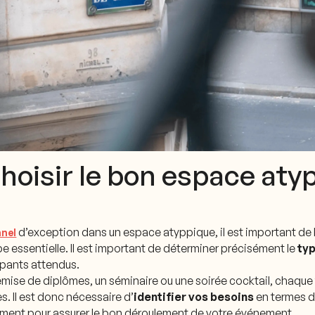
hoisir le bon espace aty
d’exception dans un espace atyppique, il est important de bi
nnel
pe essentielle. Il est important de déterminer précisément le
ty
cipants attendus.
emise de diplômes, un séminaire ou une soirée cocktail, chaqu
. Il est donc nécessaire d’
identifier vos besoins
en termes de
rgement pour assurer le bon déroulement de votre événement.