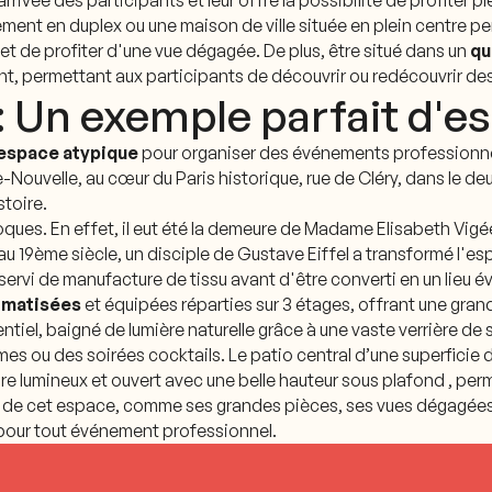
 l'arrivée des participants et leur offre la possibilité de profit
ment en duplex ou une maison de ville située en plein centre p
t de profiter d'une vue dégagée. De plus, être situé dans un
qu
, permettant aux participants de découvrir ou redécouvrir des
: Un exemple parfait d'e
espace atypique
pour organiser des événements professionne
e-Nouvelle, au cœur du Paris historique, rue de Cléry, dans le 
stoire.
ques. En effet, il eut été la demeure de Madame Elisabeth Vigée
, au 19ème siècle, un disciple de Gustave Eiffel a transformé l'e
 a servi de manufacture de tissu avant d'être converti en un lie
limatisées
et équipées réparties sur 3 étages, offrant une grand
l, baigné de lumière naturelle grâce à une vaste verrière de styl
s ou des soirées cocktails. Le patio central d’une superficie de
re lumineux et ouvert avec une belle hauteur sous plafond , pe
s de cet espace, comme ses grandes pièces, ses vues dégagées,
pour tout événement professionnel.