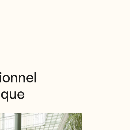
ionnel
ique