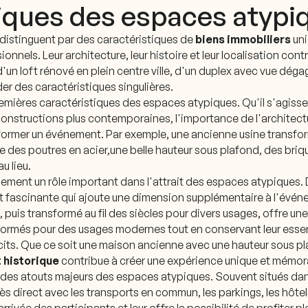
tiques des espaces atypi
e distinguent par des caractéristiques de
biens immobiliers
uni
nnels. Leur architecture, leur histoire et leur localisation cont
 d'un loft rénové en plein centre ville, d'un duplex avec vue dé
r des caractéristiques singulières.
remières caractéristiques des espaces atypiques. Qu'il s'agisse
constructions plus contemporaines, l'importance de l'architect
nsformer un événement. Par exemple, une ancienne usine trans
 des poutres en acier,une belle hauteur sous plafond, des bri
u lieu.
ement un rôle important dans l'attrait des espaces atypiques.
 et fascinante qui ajoute une dimension supplémentaire à l'évé
 puis transformé au fil des siècles pour divers usages, offre une
ormés pour des usages modernes tout en conservant leur essen
cits. Que ce soit une maison ancienne avec une hauteur sous 
t historique
contribue à créer une expérience unique et mémor
des atouts majeurs des espaces atypiques. Souvent situés dans
ès direct avec les transports en commun, les parkings, les hôtels