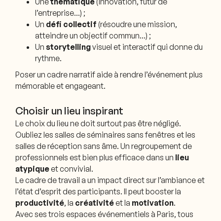
Une
thématique
(innovation, futur de
l’entreprise…) ;
Un
défi collectif
(résoudre une mission,
atteindre un objectif commun…) ;
Un
storytelling
visuel et interactif qui donne du
rythme.
Poser un cadre narratif aide à rendre l’événement plus
mémorable et engageant.
Choisir un lieu inspirant
Le choix du lieu ne doit surtout pas être négligé.
Oubliez les salles de séminaires sans fenêtres et les
salles de réception sans âme. Un regroupement de
professionnels est bien plus efficace dans un
lieu
atypique
et convivial.
Le cadre de travail a un impact direct sur l’ambiance et
l’état d’esprit des participants. Il peut booster la
productivité
, la
créativité
et la
motivation
.
Avec ses trois espaces événementiels à Paris, tous