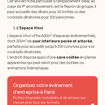
Cet ancien hôtel particulier à l’emplacement idéal, au
e
cœur du 9
arrondissement, est le fleuron du groupe. Il
peut accueillir des dîners pour 50 invités ou des
cocktails dînatoires pour 200 personnes.
L’Espace Vinci
L’espace Vinci offre 600m² d’espaces événementiels,
dont 200m² de
cour intérieure pavée et arborée
,
parfaite pour accueillir jusqu’à 200 convives pour vos
cocktails dinatoires.
L’endroit dispose aussi d’une
cave voûtée
en pierres
apparentes qui peut servir pour des soirées ou
animations thématiques.
Organisez votre événement
d’entreprise à Paris
Profitez d’espaces modulables et de services sur-
mesure pour tous vos formats.