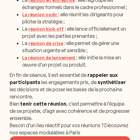
La
: elle regroupe les
réunion en entreprise
échanges formels dans le cadre professionnel ;
: elle réunit les dirigeants pour
La réunion codir
piloter la stratégie ;
La
: elle lance officiellement un
réunion kick-off
projet avec les parties prenantes ;
La
: elle permet de gérer une
réunion de crise
situation urgente et sensible ;
: elle initie la mise en
La réunion de lancement
œuvre d’un projet ou produit.
En fin de séance, il est essentiel de
rappeler aux
participants
les engagements pris, de
synthétiser
les décisions et de poser les bases de la prochaine
rencontre.
Bien
tenir cette réunion
, c’est permettre à l’équipe
de se projeter, d’agir avec cohérence et de progresser
ensemble.
Besoin d’un lieu réactif pour vos réunions ? Découvrez
nos espaces modulables à Paris