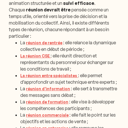
animation structurée et un
suivi efficace
.
Chaque
réunion devrait être
pensée comme un
temps utile, orienté vers la prise de décision et la
mobilisation du collectif. Ainsi, il existe différents
types de réunion, chacune répondant à un besoin
particulier :
La
: elle relance la dynamique
réunion de rentrée
collective en début de période ;
: elle réunit direction et
La réunion CSE
représentants du personnel pour échanger sur
les conditions de travail ;
: elle permet
La réunion entre spécialistes
d’approfondir un sujet technique entre experts ;
La
: elle sert à transmettre
réunion d’information
des messages sans débat ;
La
: elle vise à développer
réunion de formation
les compétences des participants ;
La
: elle fait le point sur les
réunion commerciale
objectifs et les actions de vente ;