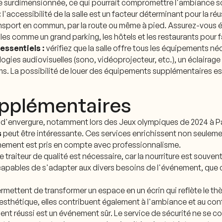
tre surdimensionnée, ce qui pourrait compromettre l'ambiance 
:
l'accessibilité de la salle est un facteur déterminant pour la r
ransport en commun, par la route ou même à pied. Assurez-vous
les comme un grand parking, les hôtels et les restaurants pour f
essentiels :
vérifiez que la salle offre tous les équipements 
ogies audiovisuelles (sono, vidéoprojecteur, etc.), un éclairage
La possibilité de louer des équipements supplémentaires est ég
upplémentaires
 d'envergure, notamment lors des Jeux olympiques de 2024 à Par
s
peut être intéressante. Ces services enrichissent non seuleme
nement est pris en compte avec professionnalisme.
 traiteur de qualité est nécessaire, car la nourriture est souvent
s capables de s'adapter aux divers besoins de l'événement, que 
rmettent de transformer un espace en un écrin qui reflète le th
'esthétique, elles contribuent également à l'ambiance et au con
t réussi est un événement sûr. Le service de sécurité ne se con