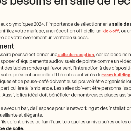
 besoins en salle de réc
s Jeux olympiques 2024, l'importance de sélectionner la
salle de
ifiiez votre mariage, une réception officielle, un
, ou 
kick-off
re de votre événement un véritable succès.
ement
ssaire pour sélectionner une
, car les besoins
salle de reception
de disposer d'équipements audiovisuels de pointe comme un vidé
ont des tables rondes qui favorisent l'interaction à des disposi
 salles puissent accueillir différentes activités de
team building
iques et de pause-café doivent aussi pouvoir être organisés lo
rticulière à l'ambiance. Les salles doivent être personnalisabl
ue. Aussi, le lieu idéal doit bénéficier de nombreuses places ass
lle avec un bar, de l'espace pour le networking et des installati
eillante et élégante.
ils soient privés ou familiaux, tels que les anniversaires ou le
pe de salle
.