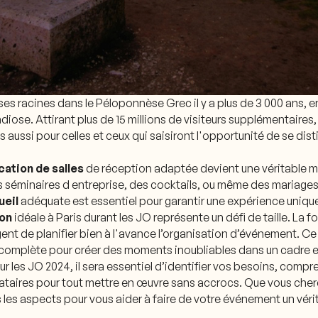
ses racines dans le Péloponnèse Grec il y a plus de 3 000 ans, e
diose. Attirant plus de 15 millions de visiteurs supplémentaires,
is aussi pour celles et ceux qui saisiront l'opportunité de se d
cation de salles
de réception adaptée devient une véritable m
s séminaires d entreprise, des cocktails, ou même des mariages
ueil
adéquate est essentiel pour garantir une expérience unique
ion
idéale à Paris durant les JO représente un défi de taille. La 
ent de planifier bien à l'avance l’organisation d’événement. C
e complète pour créer des moments inoubliables dans un cadre 
ur les JO 2024, il sera essentiel d’identifier vos besoins, compr
tataires pour tout mettre en œuvre sans accrocs. Que vous cher
s les aspects pour vous aider à faire de votre événement un véri