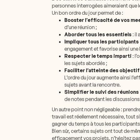
personnes interrogées aimeraient que l
Un bon ordre du jour permet de :
Booster l’efficacité de vos me
d’une réunion ;
Aborder tous les essentiels
: i
Impliquer tous les participants
engagement et favorise ainsi une
Respecter le temps imparti
: l
les sujets abordés ;
Faciliter l’atteinte des objecti
L’ordre du jour augmente ainsi l’
sujets avant la rencontre.
Simplifier le suivi des réunions
de notes pendant les discussions 
Un autre point non négligeable : prendr
travail est réellement nécessaire, tout 
gagner du temps à tous les participants 
Bien sûr, certains sujets ont tout de mê
efficacement vos projets, n’hésitez pas