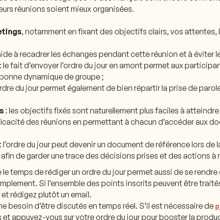
eurs réunions soient mieux organisées.
etings
, notamment en fixant des objectifs clairs, vos attentes, l
l aide à recadrer les échanges pendant cette réunion et à éviter l
: le fait d’envoyer l’ordre du jour en amont permet aux participa
 bonne dynamique de groupe ;
’ordre du jour permet également de bien répartir la prise de paro
fs
: les objectifs fixés sont naturellement plus faciles à atteindr
efficacité des réunions en permettant à chacun d’accéder aux d
: l’ordre du jour peut devenir un document de référence lors de 
afin de garder une trace des décisions prises et des actions à 
e le temps de rédiger un ordre du jour permet aussi de se rendre
simplement. Si l’ensemble des points inscrits peuvent être trait
et rédigez plutôt un email.
me besoin d’être discutés en temps réel. S’il est nécessaire de
p
 et appuyez-vous sur votre ordre du jour pour booster la produc