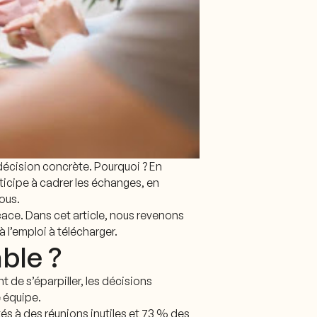
décision concrète. Pourquoi ? En
rticipe à cadrer les échanges, en
vous.
cace. Dans cet article, nous revenons
l’emploi à télécharger.
able ?
 de s’éparpiller, les décisions
e équipe.
és à des réunions inutiles et 73 % des