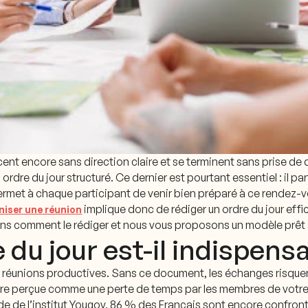
 encore sans direction claire et se terminent sans prise de 
ordre du jour structuré. Ce dernier est pourtant essentiel : il pa
 permet à chaque participant de venir bien préparé à ce rendez-
implique donc de rédiger un ordre du jour effi
niser une réunion
ns comment le rédiger et nous vous proposons un modèle prêt à 
 du jour est-il indispens
tes réunions productives. Sans ce document, les échanges risquent
 être perçue comme une perte de temps par les membres de votr
de de l’institut Yougov, 86 % des Français sont encore confront