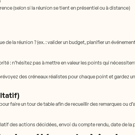
e
érence (selon si la réunion se tient en présentiel ou à distance)
ue de la réunion ? (ex. : valider un budget, planifier un événeme
rité : n’hésitez pas à mettre en valeur les points qui nécessit
prévoyez des créneaux réalistes pour chaque point et gardez une
tatif)
 pour faire un tour de table afin de recueillir des remarques ou 
ulatif des actions décidées, envoi du compte rendu, date de la